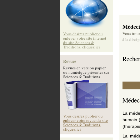
Médeci
Vous trouv
Vous désirez publier ou
enlever votre site internet
à la disci
du site Sciences &
Traditions, cliquez ici
Recher
Revues
Revues en version papier
ou numérique présentes sur
Sciences & Traditions
Médec
La médeci
Vous désirez publier ou
humain (
enlever votre revue du site
Sciences & Traditions,
(thérapie
cliquez ici
La médec