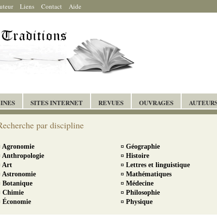
auteur
Liens
Contact
Aide
LINES
SITES INTERNET
REVUES
OUVRAGES
AUTEUR
Recherche par discipline
¤ Agronomie
¤ Géographie
¤ Anthropologie
¤ Histoire
¤ Art
¤ Lettres et linguistique
¤ Astronomie
¤ Mathématiques
¤ Botanique
¤ Médecine
¤ Chimie
¤ Philosophie
¤ Économie
¤ Physique