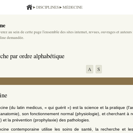
►
DISCIPLINES
►
MÉDECINE
ne
erez au sein de cette page l'ensemble des sites internet, revues, ouvrages et auteurs r
pline demandée.
che par ordre alphabétique
A
S
ine
ne (du latin medicus, « qui guérit ») est la science et la pratique (l'a
anatomie), son fonctionnement normal (physiologie), et cherchant à re
) et la prévention (prophylaxie) des pathologies.
ine contemporaine utilise les soins de santé, la recherche et le