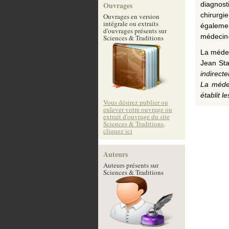
Ouvrages
diagnost
chirurgi
Ouvrages en version
intégrale ou extraits
égalemen
d'ouvrages présents sur
médecin-
Sciences & Traditions
La médec
Jean Sta
indirect
La médec
établit l
Vous désirez publier ou
enlever votre ouvrage ou
extrait d'ouvrage du site
Sciences & Traditions,
cliquez ici
Auteurs
Auteurs présents sur
Sciences & Traditions